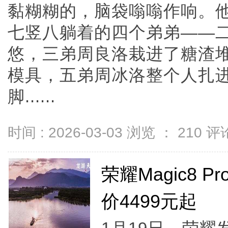
黏糊糊的，脑袋嗡嗡作响。
七竖八躺着的四个弟弟——
悠，三弟周良洛栽进了糖渣
模具，五弟周冰洛整个人扎
脚......
时间 : 2026-03-03 浏览 ：
210
评论
荣耀Magic8 
价4499元起