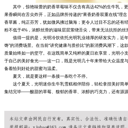
其中，惊艳味蕾的奶香草莓味不仅含有高达42%的生牛乳，
果香瞬间在舌尖炸开，正如品牌所传递的“果香奶香双重在线”理
香草酱，纯正芬芳，犹如微风拂过脑海；更令人过目不忘的还有经
粉不低于4%，浓醇丝滑的滋味层层萦绕舌尖，带来无法抗拒的丝
值得一提的是，光明冷饮依托光明乳业雄厚的研发实力，近年
馋”的消费场景。在当前“讲究健康与质价比”的新消费风潮下，
质量始终如一的坚守。在这既简单又纯粹的夏日欢享里，光明小
于自己的美好食光——这一口，既是光明几十年来带给大众温度
备着恰到好处的甜蜜与温柔。
夏天，就是要这样一条接一条吃个不停。
这个夏天，光明迷你生牛乳雪糕相伴陪你，轻松拿捏美好简单
集结完毕——酸甜的草莓、馥郁的香草、浓醇的巧克力，还有源源不