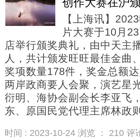
创作大赛在沪
【上海讯】20
片大赛于10月2
店举行颁奖典礼，由中天主
人，共计颁发旺旺最佳金曲
奖项数量178件，奖金总额达
两岸政商要人会聚，演艺星
衍明、海协会副会长李亚飞
东、原国民党代理主席林政则、旺
时间 : 2023-10-24 浏览 ：
210
评论