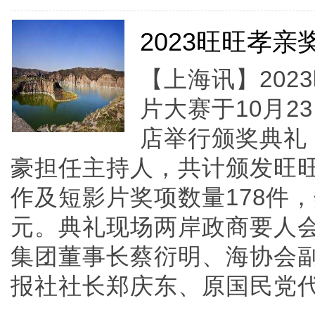
2023旺旺孝
【上海讯】20
片大赛于10月2
店举行颁奖典礼
豪担任主持人，共计颁发旺
作及短影片奖项数量178件，
元。典礼现场两岸政商要人
集团董事长蔡衍明、海协会
报社社长郑庆东、原国民党代理主