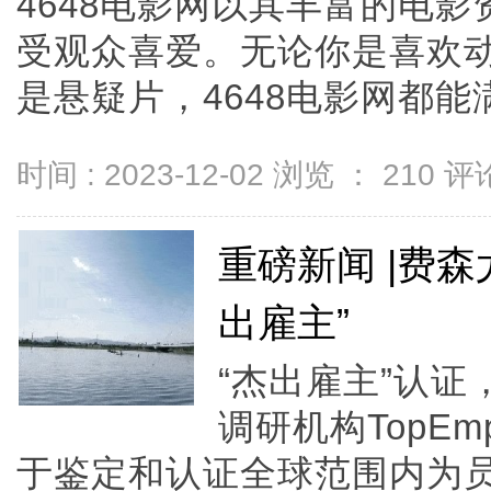
4648电影网以其丰富的电
受观众喜爱。无论你是喜欢
是悬疑片，4648电影网都能满
时间 : 2023-12-02 浏览 ：
210
评论
重磅新闻 |费
出雇主”
“杰出雇主”认
调研机构TopEmpl
于鉴定和认证全球范围内为员工