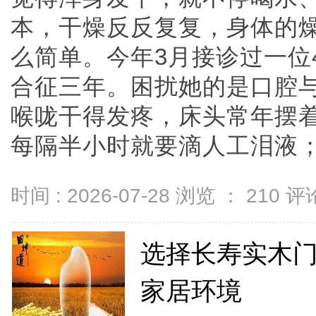
本，干燥反反复复，身体的
么简单。今年3月接诊过一位
合征三年。困扰她的是口腔
喉咙干得发疼，床头常年摆
每隔半小时就要滴人工泪液；舌..
时间 : 2026-07-28 浏览 ：
210
评论
选择长寿实木
家居环境