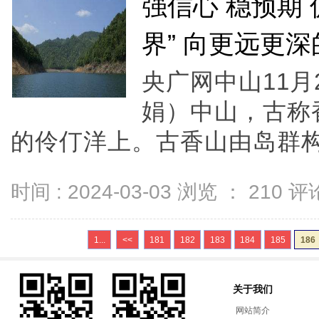
强信心 稳预期
界” 向更远更
央广网中山11
娟）中山，古称
的伶仃洋上。古香山由岛群构成
时间 : 2024-03-03 浏览 ：
210
评论
1...
<<
181
182
183
184
185
186
关于我们
网站简介