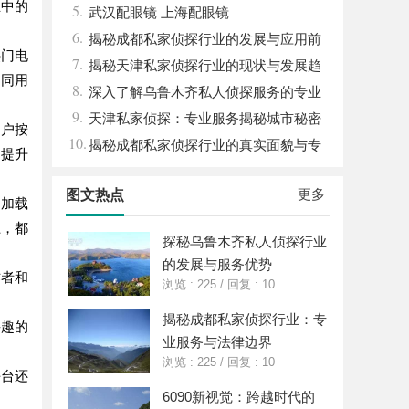
业中的
5.
武汉配眼镜 上海配眼镜
6.
揭秘成都私家侦探行业的发展与应用前
热门电
7.
景分析
揭秘天津私家侦探行业的现状与发展趋
不同用
8.
势
深入了解乌鲁木齐私人侦探服务的专业
9.
性与应用领域
天津私家侦探：专业服务揭秘城市秘密
用户按
10.
与安心守护
揭秘成都私家侦探行业的真实面貌与专
，提升
业服务
更多
图文热点
和加载
上，都
探秘乌鲁木齐私人侦探行业
的发展与服务优势
作者和
浏览 : 225
/
回复 : 10
揭秘成都私家侦探行业：专
兴趣的
业服务与法律边界
浏览 : 225
/
回复 : 10
平台还
6090新视觉：跨越时代的