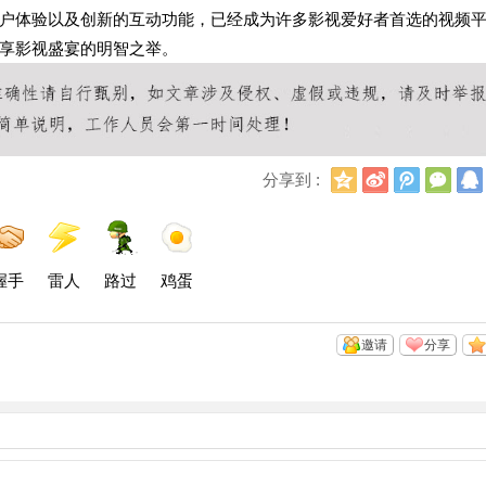
户体验以及创新的互动功能，已经成为许多影视爱好者首选的视频
享影视盛宴的明智之举。
Q
新
腾
微
分享到 :
Q
浪
讯
信
空
微
微
间
博
博
握手
雷人
路过
鸡蛋
邀请
分享