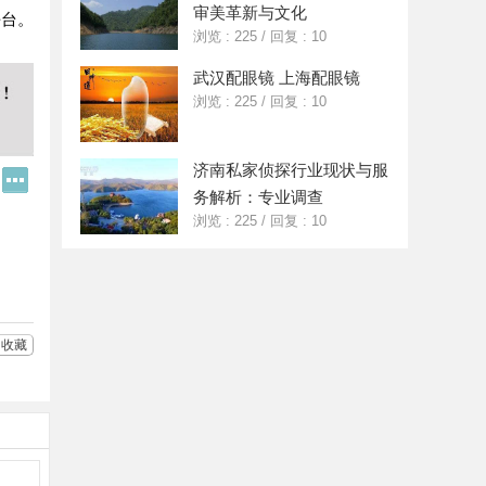
审美革新与文化
平台。
浏览 : 225
/
回复 : 10
武汉配眼镜 上海配眼镜
浏览 : 225
/
回复 : 10
济南私家侦探行业现状与服
Q
更
Q
多
务解析：专业调查
好
分
浏览 : 225
/
回复 : 10
友
享
收藏