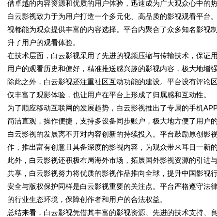
借卓越的内容资源和优质的用户体验，迅速成为广大观众心中的
白云影视致力于为用户打造一个多元化、高品质的影视观看平台
视都能为观众提供丰富的内容选择。平台内聚合了众多知名影视
升了用户的观看体验。
在技术层面，白云影视采用了先进的视频压缩与传输技术，保证
用户的观看历史和偏好，精准推送感兴趣的影视内容，极大地增
除此之外，白云影视还注重社区互动功能的建设。平台设有评论
仅丰富了观影体验，也让用户在平台上形成了归属感和互动性。
为了顺应移动互联网的发展趋势，白云影视推出了专属的手机AP
简洁直观，操作便捷，支持多设备同步账户，极大地方便了用户
白云影视的发展离不开对内容创新的持续投入。平台鼓励原创影
作，推出富有创意且具备深度的影视内容，为观众带来耳目一新
此外，白云影视还积极布局海外市场，拓展国外影视资源的引进
共享，白云影视努力将优质的影视作品推向全球，提升中国影视
安全与版权保护同样是白云影视重要的关注点。平台严格遵守法
的行业生态环境，保障创作者和用户的合法权益。
总结来看，白云影视凭借其丰富的影视资源、先进的技术支持、