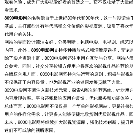
观看体验，成为广大影视爱好者的首选之一。它不仅收录了大量
看需求。
8090电影网
的名称源自于上世纪80年代和90年代，这一时期诞
基点，主打那些具有年代感和文化价值的影视资源，吸引了喜欢
代用户的关注。
网站的界面设计简洁友好，分类明晰，包括电影、电视剧、综艺
内容。此外，
8090电影网
支持多种播放格式和清晰度选择，无论
除了影片资源丰富，8090电影网还注重用户互动与分享。网站
众参考。同时，社交分享按钮方便用户将喜欢的影视作品推荐给
在版权合规方面，8090电影网坚持合法运营的原则，积极与影
不仅保证了内容质量，也为影视产业的健康发展贡献了力量。
8090电影网不断注入新技术元素，探索AI智能推荐系统，针对
内容发现效率。平台还积极响应用户反馈，优化服务和功能体验
总体而言，8090电影网不仅仅是一个简单的影视网站，更是连
用户的多样化需求，让更多人能够便捷地欣赏到优质影视作品，
未来，8090电影网将继续扩大影视资源库，强化技术创新，提
迷们不可或缺的视听家园。