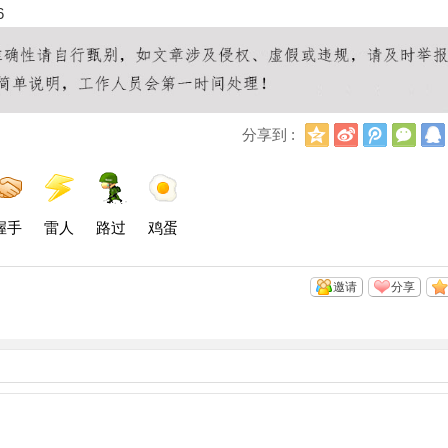
6
Q
新
腾
微
分享到 :
Q
浪
讯
信
空
微
微
间
博
博
握手
雷人
路过
鸡蛋
邀请
分享