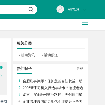
用户登录
相关分类
• 新闻资讯
• 活动频道
开
更多
热门帖子
务。
1.
合肥刑事律师：保护您的合法权益，助
2.
您走出法律困境
2026新手司机入行选啥轻卡？物流老炮
3.
儿的深度选车经与标杆车型解析
多方共探金融AI落地路径，天创信用星
4.
图AI助力产业金融智能升级
企业管理咨询助力现代企业提升竞争力
搜索引