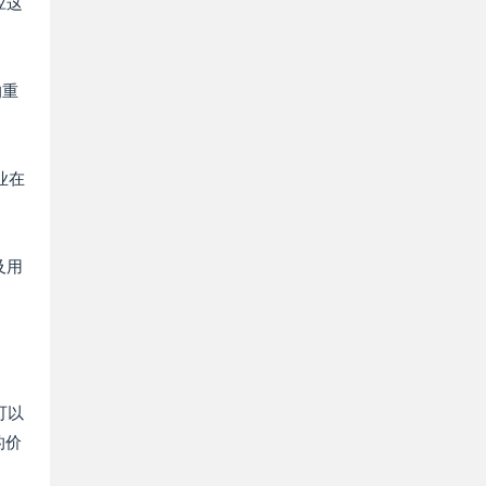
应这
的重
业在
及用
可以
的价
。