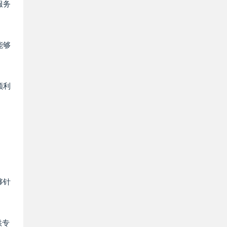
服务
能够
顺利
够针
供专