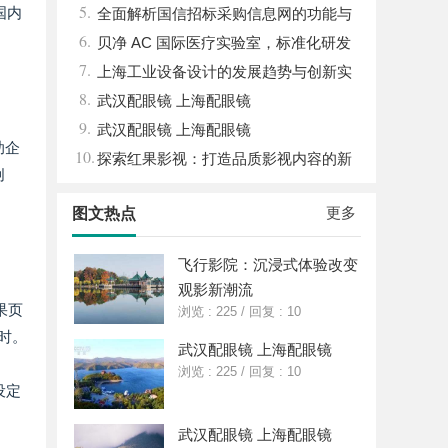
5.
国内
的实践与策略
全面解析国信招标采购信息网的功能与
6.
优势
贝净 AC 国际医疗实验室，标准化研发
7.
体系全解析
上海工业设备设计的发展趋势与创新实
8.
践探索
武汉配眼镜 上海配眼镜
9.
武汉配眼镜 上海配眼镜
助企
10.
探索红果影视：打造品质影视内容的新
创
锐力量
更多
图文热点
飞行影院：沉浸式体验改变
观影新潮流
果页
浏览 : 225
/
回复 : 10
时。
武汉配眼镜 上海配眼镜
浏览 : 225
/
回复 : 10
设定
武汉配眼镜 上海配眼镜