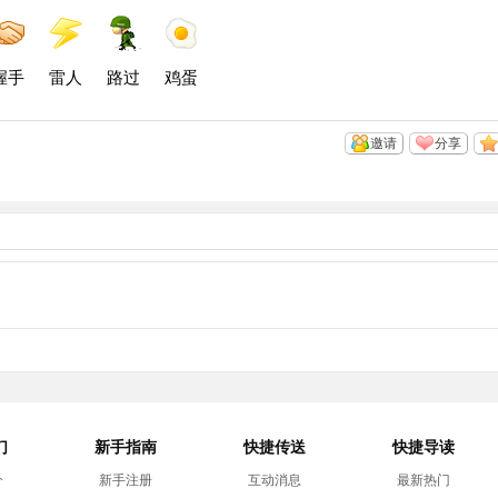
空
微
微
间
博
博
握手
雷人
路过
鸡蛋
邀请
分享
们
新手指南
快捷传送
快捷导读
介
新手注册
互动消息
最新热门