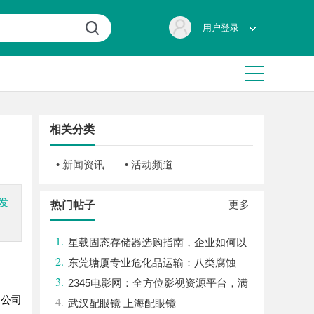
用户登录
相关分类
• 新闻资讯
• 活动频道
发
更多
热门帖子
1.
星载固态存储器选购指南，企业如何以
2.
星载级安全性能存储资料？
东莞塘厦专业危化品运输：八类腐蚀
3.
品、九类杂项合规全品类承运解决方案
2345电影网：全方位影视资源平台，满
。公司
4.
足观影新体验
武汉配眼镜 上海配眼镜