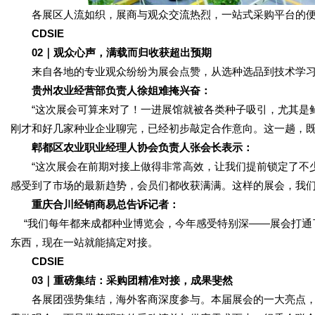
各展区人流如织，展商与观众交流热烈，一站式采购平台的便
CDSIE
02｜观众心声，满载而归收获超出预期
来自各地的专业观众纷纷为展会点赞，从选种选品到技术学习
贵州农业经营部负责人徐姐难掩兴奋：
“这次展会可算来对了！一进展馆就被各类种子吸引，尤其是鲜
刚才和好几家种业企业聊完，已经初步敲定合作意向。这一趟，既
郫都区农业职业经理人协会负责人张会长表示：
“这次展会在前期对接上做得非常高效，让我们提前锁定了不少
感受到了市场的最新趋势，会员们都收获满满。这样的展会，我们
重庆合川经销商易总告诉记者：
“我们每年都来成都种业博览会，今年感受特别深——展会打通
东西，现在一站就能搞定对接。
CDSIE
03｜重磅集结：采购团精准对接，成果斐然
各展团强势集结，海外客商深度参与。本届展会的一大亮点，