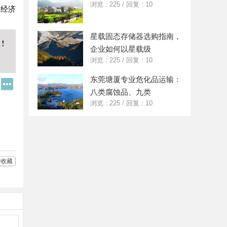
浏览 : 225
/
回复 : 10
球经济
星载固态存储器选购指南，
企业如何以星载级
浏览 : 225
/
回复 : 10
东莞塘厦专业危化品运输：
Q
更
Q
多
八类腐蚀品、九类
好
分
浏览 : 225
/
回复 : 10
友
享
收藏