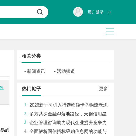
用户登录
相关分类
• 新闻资讯
• 活动频道
色
更多
热门帖子
1.
2026新手司机入行选啥轻卡？物流老炮
2.
儿的深度选车经与标杆车型解析
多方共探金融AI落地路径，天创信用星
3.
图AI助力产业金融智能升级
企业管理咨询助力现代企业提升竞争力
交易的
4.
的实践与策略
全面解析国信招标采购信息网的功能与