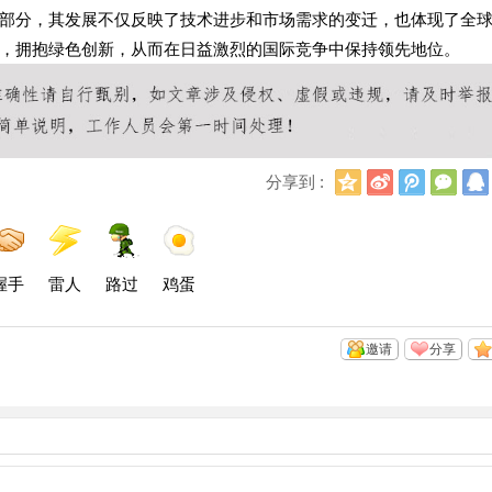
部分，其发展不仅反映了技术进步和市场需求的变迁，也体现了全
，拥抱绿色创新，从而在日益激烈的国际竞争中保持领先地位。
Q
新
腾
微
分享到 :
Q
浪
讯
信
空
微
微
间
博
博
握手
雷人
路过
鸡蛋
邀请
分享