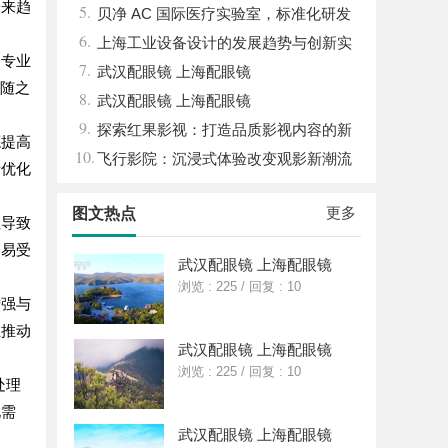
未来趋
5.
优势
贝净 AC 国际医疗实验室，标准化研发
6.
体系全解析
上海工业设备设计的发展趋势与创新实
由专业
7.
践探索
武汉配眼镜 上海配眼镜
件随之
8.
武汉配眼镜 上海配眼镜
9.
探索红果影视：打造品质影视内容的新
拣提高
10.
锐力量
飞行影院：沉浸式体验改变观影新潮流
析优化
更多
图文热点
往导致
条易受
武汉配眼镜 上海配眼镜
浏览 : 225
/
回复 : 10
增强与
在推动
武汉配眼镜 上海配眼镜
浏览 : 225
/
回复 : 10
处理
化需
武汉配眼镜 上海配眼镜