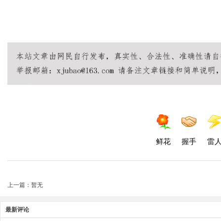
鲜花
握手
雷
上一篇：暂无
最新评论