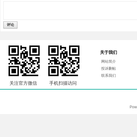
评论
关于我们
网站简介
投诉删帖
联系我们
关注官方微信
手机扫描访问
Pow