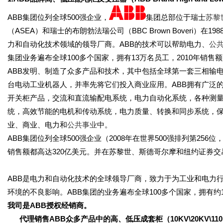
ABB集团位列全球500强企业，
集团总部位于瑞士
苏黎
（ASEA）和瑞士的布朗勃法瑞公司（BBC Brown Boveri）在1
力和自动化技术领域的领导厂商。ABB的技术可以帮助电力、
公
集团业务遍布全球100多个国家，拥有13万名员工，2010年销售额
ABB发明、制造了众多产品和技术，其中包括全球第一套三相输
台电动工业机器人，并率先将它们投入商业应用。ABB拥有广泛
开关柜产品，交流和直流输配电系统，电力自动化系统，各种测
统，高效节能的电机和传动系统，电力质量、转换和同步系统，
业、商业、电力和
公共事业
中。
ABB集团位列全球500强企业（2008年在世界500强排列第256位，2
销售额都高达320亿美元。并在苏黎世、斯德哥尔摩和纽约证券交
ABB是电力和自动化技术的全球领导厂商，致力于为工业和电力
环境的不良影响。ABB集团的业务遍布全球100多个国家，拥有约12
我司是
ABB授权经销商。
代理销售
ABB众多产品中的高、低压成套柜（10KV\20KV\