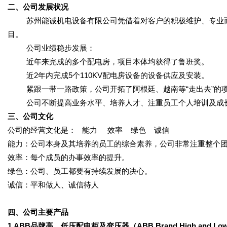
二、公司发展状况
苏州能诚机电设备有限公司凭借着对客户的积极维护、专业
目。
公司业绩稳步发展：
近年来完成的多个配电房，项目本体均获得了鲁班奖。
近
2年内完成5个110KV配电房设备的设备供应及安装。
紧跟一带一路政策，公司开拓了阿根廷、越南等
“走出去”的
公司不断提高业务水平、培养人才、注重员工个人培训及成
三、公司文化
公司的经营文化是：
能力
效率
绿色 诚信
能力：公司本身及其培养的员工的综合素养，公司非常注重整个
效率：每个成员的办事效率的提升。
绿色：公司、员工都要有持续发展的决心。
诚信：平和做人、诚信待人
四、公司主要产品
1.ABB品牌高、低压配电柜及变压器
（
ABB Brand High and Low 