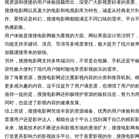
视资源和便捷的用户体验脱颖而出，深受广大影视爱好者的喜爱
搜搜电影网以其庞大的电影和电视剧库为特色，涵盖从经典老片
作、爱情还是科幻，搜搜电影网都能满足不同口味的需求。平台
热播剧集。
用户体验是搜搜电影网极为重视的方面。网站界面设计简洁明了
功能支持关键词、演员、导演等多维度查找，极大提升了找片效
加载缓慢带来的烦恼。
另外，搜搜电影网支持多终端访问，不管是在电脑、手机还是平
容性极大便利了现代用户随时随地享受影视娱乐的需求。
除了海量资源，搜搜电影网还注重影视内容的分类和推荐机制。
更多感兴趣的内容。这不仅提升了用户满意度，也增强了用户的
值得一提的是，搜搜电影网还积极维护资源的版权信息，努力为
同时，也促进了影视内容的健康发展。
综上所述，搜搜电影网凭借丰富的资源储备、优秀的用户体验和
普通用户还是影评达人，都能在这个平台上找到属于自己的精彩
未来，随着技术的不断进步和影视市场的逐渐扩大，搜搜电影网
打造更具影响力的影视娱乐平台。对于喜爱影视的你，搜搜电影