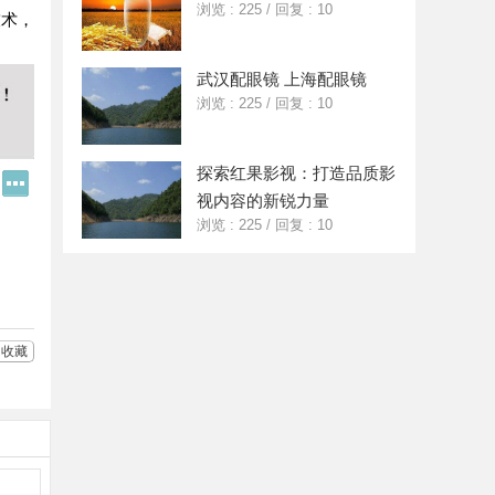
浏览 : 225
/
回复 : 10
技术，
武汉配眼镜 上海配眼镜
浏览 : 225
/
回复 : 10
探索红果影视：打造品质影
Q
更
Q
多
视内容的新锐力量
好
分
浏览 : 225
/
回复 : 10
友
享
收藏