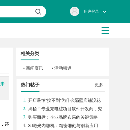
用户登录
相关分类
• 新闻资讯
• 活动频道
带来
更多
热门帖子
1.
开店最怕“搜不到”为什么隔壁店铺没花
2.
钱，ai却天天给他免费派单？
揭秘！专业充电桩项目软件开发商，究
3.
竟藏着哪些行业秘诀？
购买商标：企业品牌布局的关键策略
上，还
4.
3d激光内雕机：精密雕刻与创新应用