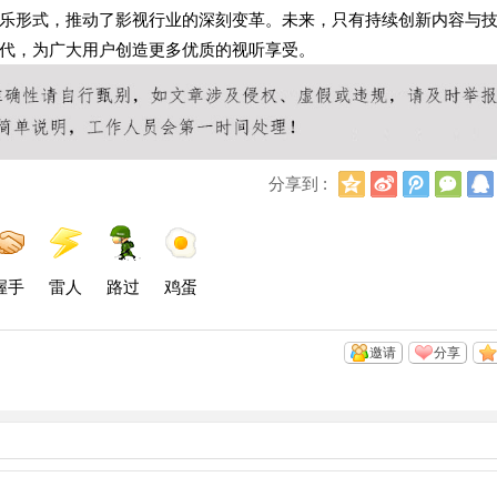
乐形式，推动了影视行业的深刻变革。未来，只有持续创新内容与
代，为广大用户创造更多优质的视听享受。
Q
新
腾
微
分享到 :
Q
浪
讯
信
空
微
微
间
博
博
握手
雷人
路过
鸡蛋
邀请
分享