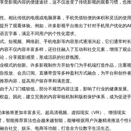
享受影视内容的便捷途径，这不仅改变了传统影视的观看习惯，也
性。相比传统的电视或电脑屏幕，手机凭借轻便的体积和灵活的使
提升了观看体验。例如，许多影视平台推出了针对手机用户优化的A
语言字幕，满足不同用户的个性化需求。
式。短视频、网络剧、手机电影等内容形式逐渐兴起，它们通常时
内容不仅内容丰富多样，还往往融入了互动和社交元素，增强了观
论，分享观影感受，形成活跃的社群氛围。
业模式的创新。许多影视制作方开始专门为手机端打造作品，注重
告投放、会员订阅、直播带货等多种盈利方式融合，为平台和创作
推荐内容，提高用户留存率和满意度。
由于入门门槛较低，部分不规范内容泛滥，影响了行业的健康发展
权益。因此，建立完善的内容审核机制和版权保护体系，成为促进
视体验将更加丰富多元。超高清视频、虚拟现实（VR）、增强现实
时，智能推荐算法也会越来越智能，能够根据用户兴趣精准推送个性
融合社交、娱乐、电商等功能，打造全方位数字生活生态。