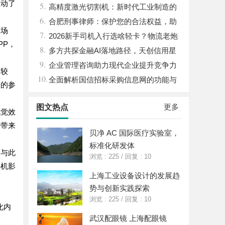
推动了
5.
高精度激光切割机：新时代工业制造的
6.
革命者
合肥刑事律师：保护您的合法权益，助
用场
7.
您走出法律困境
2026新手司机入行选啥轻卡？物流老炮
PP，
8.
儿的深度选车经与标杆车型解析
多方共探金融AI落地路径，天创信用星
9.
图AI助力产业金融智能升级
企业管理咨询助力现代企业提升竞争力
长较
10.
的实践与策略
全面解析国信招标采购信息网的功能与
众的参
优势
更多
图文热点
视觉效
者带来
贝净 AC 国际医疗实验室，
标准化研发体
。与此
浏览 : 225
/
回复 : 10
手机影
上海工业设备设计的发展趋
势与创新实践探索
浏览 : 225
/
回复 : 10
化内
武汉配眼镜 上海配眼镜