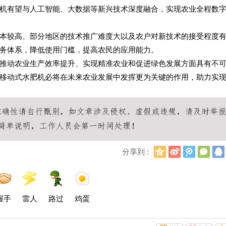
机有望与人工智能、大数据等新兴技术深度融合，实现农业全程数
本较高、部分地区的技术推广难度大以及农户对新技术的接受程度
务体系，降低使用门槛，提高农民的应用能力。
推动农业生产效率提升、实现精准农业和促进绿色发展方面具有不
移动式水肥机必将在未来农业发展中发挥更为关键的作用，助力实
Q
新
腾
微
分享到 :
Q
浪
讯
信
空
微
微
间
博
博
握手
雷人
路过
鸡蛋