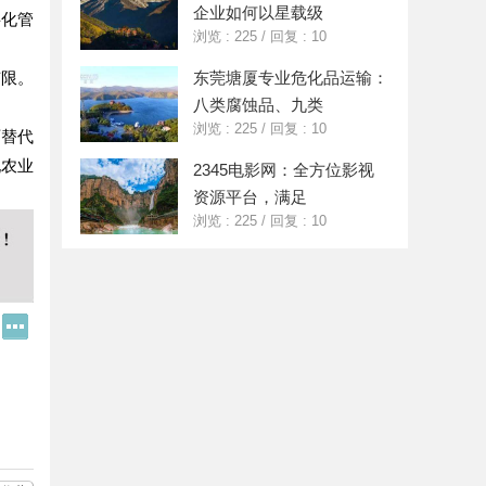
企业如何以星载级
字化管
浏览 : 225
/
回复 : 10
有限。
东莞塘厦专业危化品运输：
八类腐蚀品、九类
浏览 : 225
/
回复 : 10
可替代
现农业
2345电影网：全方位影视
资源平台，满足
浏览 : 225
/
回复 : 10
Q
更
Q
多
好
分
友
享