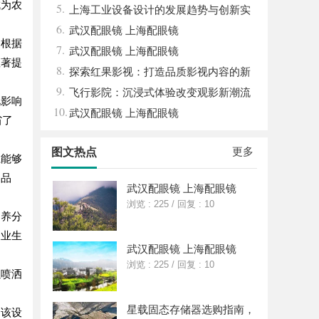
成为农
5.
体系全解析
上海工业设备设计的发展趋势与创新实
6.
践探索
武汉配眼镜 上海配眼镜
够根据
7.
武汉配眼镜 上海配眼镜
显著提
8.
探索红果影视：打造品质影视内容的新
9.
锐力量
飞行影院：沉浸式体验改变观影新潮流
况影响
10.
武汉配眼镜 上海配眼镜
省了
更多
图文热点
系能够
品品
武汉配眼镜 上海配眼镜
浏览 : 225
/
回复 : 10
、养分
农业生
武汉配眼镜 上海配眼镜
浏览 : 225
/
回复 : 10
以喷洒
星载固态存储器选购指南，
动该设