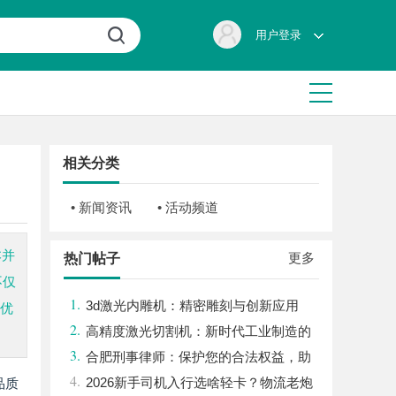
用户登录
相关分类
• 新闻资讯
• 活动频道
本并
更多
热门帖子
不仅
1.
3d激光内雕机：精密雕刻与创新应用
、优
2.
高精度激光切割机：新时代工业制造的
3.
革命者
合肥刑事律师：保护您的合法权益，助
4.
您走出法律困境
2026新手司机入行选啥轻卡？物流老炮
品质