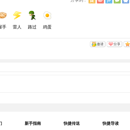
Q
浪
讯
信
空
微
微
间
博
博
握手
雷人
路过
鸡蛋
邀请
分享
们
新手指南
快捷传送
快捷导读