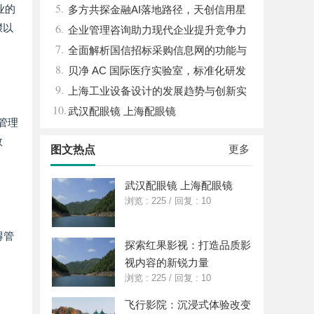
5.
业的
儿的深度选车经与标杆车型解析
多方共探金融AI落地路径，天创信用星
6.
骤以
图AI助力产业金融智能升级
企业管理咨询助力现代企业提升竞争力
7.
的实践与策略
全面解析国信招标采购信息网的功能与
8.
优势
贝净 AC 国际医疗实验室，标准化研发
9.
体系全解析
上海工业设备设计的发展趋势与创新实
10.
践探索
武汉配眼镜 上海配眼镜
和管理
效
更多
图文热点
武汉配眼镜 上海配眼镜
浏览 : 225
/
回复 : 10
得管
探索红果影视：打造品质影
视内容的新锐力量
浏览 : 225
/
回复 : 10
飞行影院：沉浸式体验改变