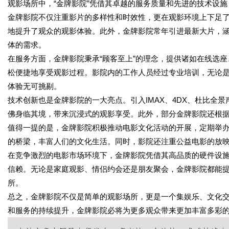
观影场所中，“金牌影院”凭借其卓越的服务质量和先进的技术设
金牌影院不仅注重影片的多样性和时效性，更在观影环境上下足
地提升了观众的观影体验。此外，金牌影院常年引进最新大片，
体的需求。
在服务方面，金牌影院秉承“顾客至上”的理念，提供诸如在线选座
松便捷地享受观影过程。影院内的工作人员经过专业培训，无论
体验无可挑剔。
技术创新也是金牌影院的一大亮点。引入IMAX、4DX、杜比全
佛身临其境，带来沉浸式的观影享受。此外，部分金牌影院还根
值得一提的是，金牌影院积极推动电影文化活动的开展，定期举
的桥梁，丰富人们的文化生活。同时，影院还注重公益电影的放
在竞争激烈的电影市场环境下，金牌影院凭借其高品质的硬件设
信赖。无论是家庭观影、情侣约会还是朋友聚会，金牌影院都能
所。
总之，金牌影院不仅是简单的观影场所，更是一个集娱乐、文化
和服务的持续提升，金牌影院必将为更多观众带来更加丰富多彩