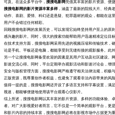
可及。在这众多平台中，
搜搜电影网
凭借其丰富的影片资源、便
搜搜电影网的影片资源丰富多样
，涵盖了最新的院线大片、经典
动作、喜剧、爱情、科幻还是悬疑、犯罪题材的观众，都能在这
用户不会错过任何精彩。
回顾搜搜电影网的发展历史，可以发现它始终坚持用户至上的原
感兴趣的影片。同时，强大的搜索功能帮助用户迅速精准定位目
在技术支持方面，搜搜电影网采用先进的视频压缩和传输技术，
论是手机、平板还是电脑，都能享受到无缝衔接的观影服务。此
另一个让搜搜电影网备受欢迎的因素是其用户互动及社区建设。
影迷交流心得。同时，平台定期举办观影活动和影迷讨论会，增
安全与版权管理方面，搜搜电影网严格遵守相关法律法规，积极
正版资源，既尊重创作者权益，也避免了观看非法内容带来的风
值得一提的是，搜搜电影网还开设了多语言支持和字幕设置，满
视迷，都能够便捷地使用该平台观看心仪影片。
综上所述，搜搜电影网以其丰富的影片资源、多样的功能体验、
者。对广大影视爱好者而言，它不仅是一个简单的观影平台，更是
和影片内容的持续丰富，搜搜电影网必将在影视市场中占据更为