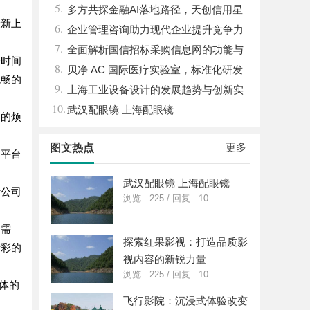
5.
儿的深度选车经与标杆车型解析
多方共探金融AI落地路径，天创信用星
最新上
6.
图AI助力产业金融智能升级
企业管理咨询助力现代企业提升竞争力
7.
的实践与策略
全面解析国信招标采购信息网的功能与
一时间
8.
优势
贝净 AC 国际医疗实验室，标准化研发
流畅的
9.
体系全解析
上海工业设备设计的发展趋势与创新实
10.
践探索
武汉配眼镜 上海配眼镜
冲的烦
更多
图文热点
，平台
武汉配眼镜 上海配眼镜
行公司
浏览 : 225
/
回复 : 10
的需
探索红果影视：打造品质影
精彩的
视内容的新锐力量
浏览 : 225
/
回复 : 10
体的
飞行影院：沉浸式体验改变