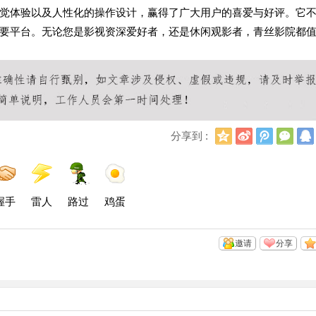
觉体验以及人性化的操作设计，赢得了广大用户的喜爱与好评。它
要平台。无论您是影视资深爱好者，还是休闲观影者，青丝影院都
Q
新
腾
微
分享到 :
Q
浪
讯
信
空
微
微
间
博
博
握手
雷人
路过
鸡蛋
邀请
分享