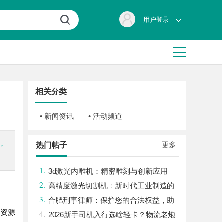
用户登录
相关分类
• 新闻资讯
• 活动频道
，
更多
热门帖子
1.
3d激光内雕机：精密雕刻与创新应用
2.
高精度激光切割机：新时代工业制造的
3.
革命者
合肥刑事律师：保护您的合法权益，助
容资源
4.
您走出法律困境
2026新手司机入行选啥轻卡？物流老炮