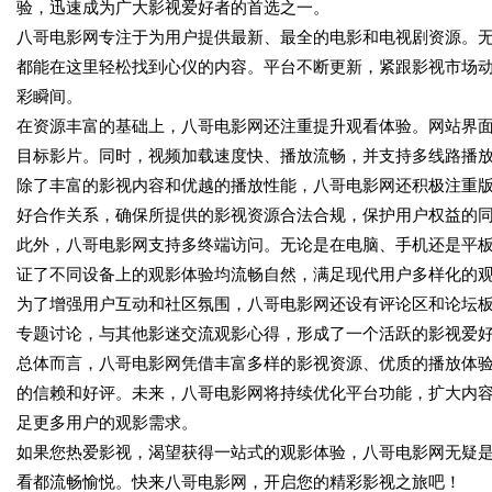
验，迅速成为广大影视爱好者的首选之一。
八哥电影网专注于为用户提供最新、最全的电影和电视剧资源。
都能在这里轻松找到心仪的内容。平台不断更新，紧跟影视市场
彩瞬间。
在资源丰富的基础上，八哥电影网还注重提升观看体验。网站界
目标影片。同时，视频加载速度快、播放流畅，并支持多线路播
除了丰富的影视内容和优越的播放性能，八哥电影网还积极注重
好合作关系，确保所提供的影视资源合法合规，保护用户权益的
此外，八哥电影网支持多终端访问。无论是在电脑、手机还是平
证了不同设备上的观影体验均流畅自然，满足现代用户多样化的
为了增强用户互动和社区氛围，八哥电影网还设有评论区和论坛
专题讨论，与其他影迷交流观影心得，形成了一个活跃的影视爱
总体而言，八哥电影网凭借丰富多样的影视资源、优质的播放体
的信赖和好评。未来，八哥电影网将持续优化平台功能，扩大内
足更多用户的观影需求。
如果您热爱影视，渴望获得一站式的观影体验，八哥电影网无疑
看都流畅愉悦。快来八哥电影网，开启您的精彩影视之旅吧！