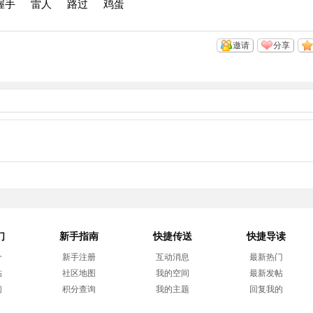
握手
雷人
路过
鸡蛋
邀请
分享
们
新手指南
快捷传送
快捷导读
介
新手注册
互动消息
最新热门
帖
社区地图
我的空间
最新发帖
们
积分查询
我的主题
回复我的