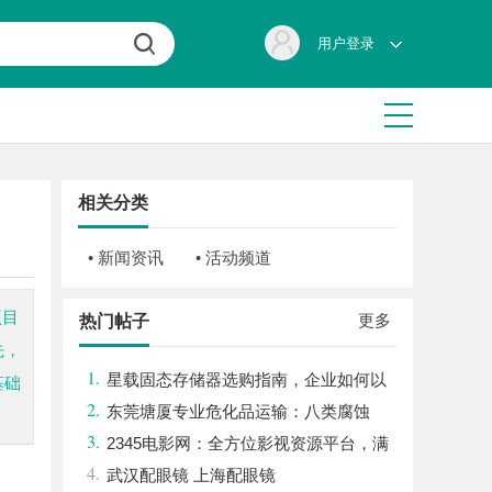
用户登录
相关分类
• 新闻资讯
• 活动频道
项目
更多
热门帖子
先，
1.
星载固态存储器选购指南，企业如何以
基础
2.
星载级安全性能存储资料？
东莞塘厦专业危化品运输：八类腐蚀
3.
品、九类杂项合规全品类承运解决方案
2345电影网：全方位影视资源平台，满
4.
足观影新体验
武汉配眼镜 上海配眼镜