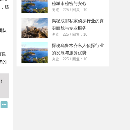
秘城市秘密与安心
入，还
浏览 : 225
/
回复 : 10
揭秘成都私家侦探行业的真
实面貌与专业服务
团队
浏览 : 225
/
回复 : 10
探秘乌鲁木齐私人侦探行业
的发展与服务优势
有良
浏览 : 225
/
回复 : 10
来的
Q
更
Q
多
好
分
友
享