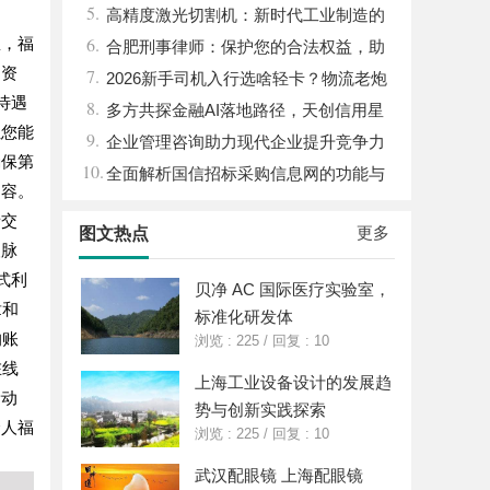
5.
高精度激光切割机：新时代工业制造的
6.
息，福
革命者
合肥刑事律师：保护您的合法权益，助
利资
7.
您走出法律困境
2026新手司机入行选啥轻卡？物流老炮
待遇
8.
儿的深度选车经与标杆车型解析
多方共探金融AI落地路径，天创信用星
让您能
9.
图AI助力产业金融智能升级
企业管理咨询助力现代企业提升竞争力
确保第
10.
的实践与策略
全面解析国信招标采购信息网的功能与
内容。
优势
者交
更多
图文热点
人脉
式利
贝净 AC 国际医疗实验室，
章和
标准化研发体
的账
浏览 : 225
/
回复 : 10
在线
上海工业设备设计的发展趋
新动
势与创新实践探索
个人福
浏览 : 225
/
回复 : 10
武汉配眼镜 上海配眼镜