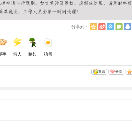
Q
新
腾
微
分享到 :
Q
浪
讯
信
空
微
微
间
博
博
握手
雷人
路过
鸡蛋
邀请
分享