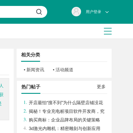
用户登录
相关分类
• 新闻资讯
• 活动频道
人
更多
热门帖子
获
1.
开店最怕“搜不到”为什么隔壁店铺没花
是
2.
钱，ai却天天给他免费派单？
揭秘！专业充电桩项目软件开发商，究
3.
竟藏着哪些行业秘诀？
购买商标：企业品牌布局的关键策略
4.
3d激光内雕机：精密雕刻与创新应用