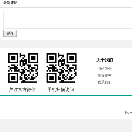
最新评论
评论
关于我们
网站简介
投诉删帖
联系我们
关注官方微信
手机扫描访问
Pow