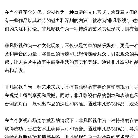
在当今数字化时代，影视作为一种重要的文化形式，承载着人们
有一些作品以其独特的魅力和深刻的内涵，被称为“非凡影视”。
们的关注和讨论。非凡影视作为一种特殊的艺术表达形式，拥有
非凡影视作为一种文化现象，不仅仅是简单的娱乐媒介，更是一
觉和声音的力量，将自己的情感和思想传递给观众，引发观众的
感，让人在片中故事中感受生活的真实和美好。通过非凡影视作
击和启发。
非凡影视作为一种艺术形式，具有着独特的审美价值和表现力。
在视觉上得到享受和震撼。同时，非凡影视作品的剧本和表演也
台词的对白，展现出作品的深度和内涵。通过非凡影视作品，观
在当今影视市场竞争激烈的情况下，非凡影视作为一种特殊的存
取得成功，更在艺术上获得认可和赞誉。通过非凡影视作品，导
独特的视听体验和情感共鸣。非凡影视作为一种特殊的艺术形式