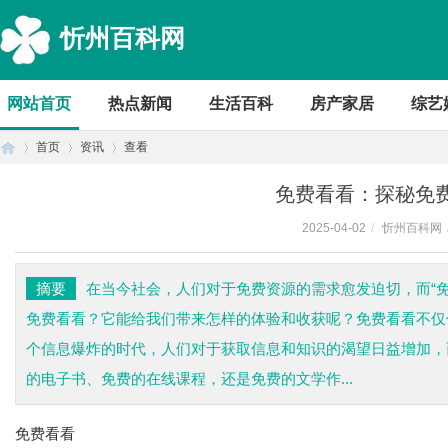
忻州百科网
网站首页
热点新闻
生活百科
房产家居
综艺
首页
资讯
查看
免费看看：探秘免
2025-04-02
/
忻州百科网
首
›
›
›
摘要
在当今社会，人们对于免费资源的需求愈发迫切，而“
免费看看？它能给我们带来怎样的体验和收获呢？免费看看不仅
个信息爆炸的时代，人们对于获取信息和知识的渴望日益增加，
的电子书、免费的在线课程，还是免费的文学作...
免费看看
页