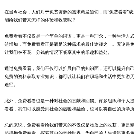
在当今社会，人们对于免费资源的需求愈发迫切，而“免费看看”
能给我们带来怎样的体验和收获呢？
免费看看不仅仅是一个简单的词语，更是一种理念，一种生活方
益增加，而免费看看正是满足这种需求的最佳途径之一。无论是
让我们在不花一分钱的情况下畅享其中的乐趣和益处。
通过免费看看，我们不仅可以扩展自己的知识面，还可以提升自
免费的资料获取专业知识，都可以让我们在职场和生活中更加游
途径。
此外，免费看看也是一种对社会的贡献和回馈。许多组织和个人
看看，我们可以感受到社会的温暖和融洽，也可以将自己的所学
总的来说，免费看看给我们带来的不仅仅是物质上的收获，更是
起拥抱免费看看，探索其中的奇妙世界，为自己的人生增添更多