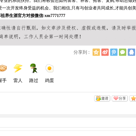
到专业的系统扶持。我们将教会您如何留客、养客、拓客、复购,帮助您做
受一次开发终身受益的机会。我们相信,只有与创业者共同成长,才能共创
祖养生酒官方对接微信:xm7771777
Q
新
腾
微
分享到 :
Q
浪
讯
信
空
微
微
间
博
博
握手
雷人
路过
鸡蛋
邀请
分享