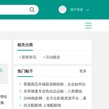
用户登录
相关分类
• 新闻资讯
• 活动频道
态
更多
热门帖子
1.
星载固态存储器选购指南，企业如何以
2.
星载级安全性能存储资料？
东莞塘厦专业危化品运输：八类腐蚀
医理论
3.
品、九类杂项合规全品类承运解决方案
2345电影网：全方位影视资源平台，满
白酒。
4.
足观影新体验
武汉配眼镜 上海配眼镜