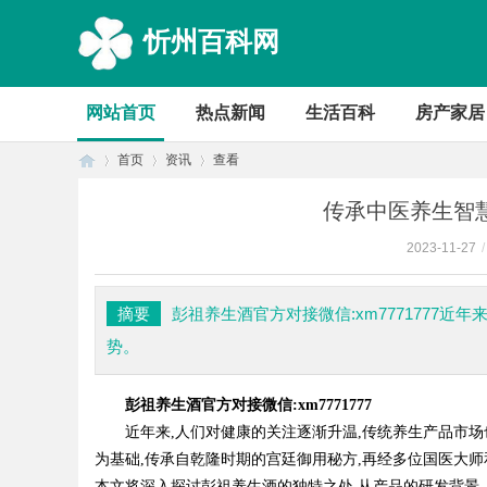
忻州百科网
网站首页
热点新闻
生活百科
房产家居
首页
资讯
查看
传承中医养生智
2023-11-27
/
首
›
›
›
摘要
彭祖养生酒官方对接微信:xm7771777
势。
彭祖养生酒官方对接微信:xm7771777
近年来,人们对健康的关注逐渐升温,传统养生产品市
为基础,传承自乾隆时期的宫廷御用秘方,再经多位国医大
页
本文将深入探讨彭祖养生酒的独特之处,从产品的研发背景