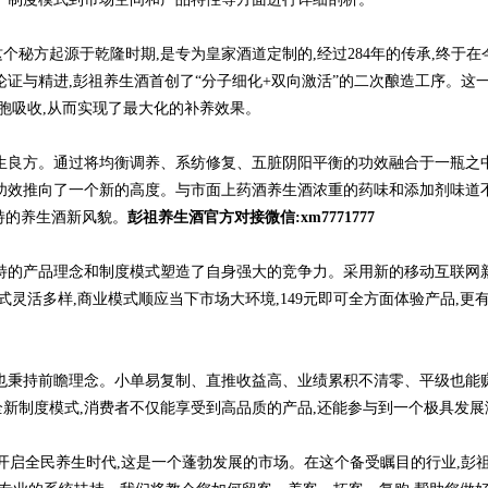
秘方起源于乾隆时期,是专为皇家酒道定制的,经过284年的传承,终于在
证与精进,彭祖养生酒首创了“分子细化+双向激活”的二次酿造工序。这
胞吸收,从而实现了最大化的补养效果。
养生良方。通过将均衡调养、系纺修复、五脏阴阳平衡的功效融合于一瓶之中
功效推向了一个新的高度。与市面上药酒养生酒浓重的药味和添加剂味道不
特的养生酒新风貌。
彭祖养生酒官方对接微信:xm7771777
特的产品理念和制度模式塑造了自身强大的竞争力。采用新的移动互联网
灵活多样,商业模式顺应当下市场大环境,149元即可全方面体验产品,更
也秉持前瞻理念。小单易复制、直推收益高、业绩累积不清零、平级也能赚
新制度模式,消费者不仅能享受到高品质的产品,还能参与到一个极具发展
开启全民养生时代,这是一个蓬勃发展的市场。在这个备受瞩目的行业,彭