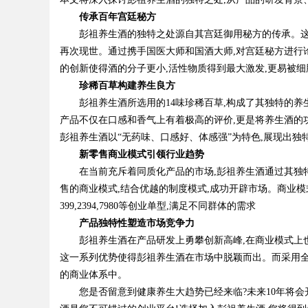
传承百年宫廷秘方
彭祖养生酒的独特之处源自其宫廷御用秘方的传承。这个
再次现世。通过携手国医大师和国酒大师,对宫廷秘方进行论
的创新使得酒的分子更小,活性物质得到最大激发,更易被细
珍稀百草构建养生良方
彭祖养生酒所选用的14味珍稀百草,构成了其独特的
产品不仅在口感和香气上有着极高的评价,更是将养生酒的
彭祖养生酒以“无药味、口感好、体感强”为特色,展现出独
新零售商业模式引领行业趋势
在当前充斥着同质化产品的市场,彭祖养生酒通过其独
售的商业模式,结合优越的制度模式,成功开辟市场。商业模式
399,2394,7980等创业单型,满足不同群体的需求
产品独特性塑造市场竞争力
彭祖养生酒在产品研发上勇攀创新高峰,在商业模式上
这一系列优势使得彭祖养生酒在市场中脱颖而出。而采用全
的商业体系中。
您是否留意到健康养生大趋势已经来临?未来10年将会