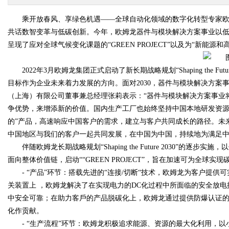
乘开放春风、享绿色机遇——全球自动化领域的数字化转型专家欧
共话数智变革与低碳创新。今年，欧姆龙器件与模块解决方案事业以
呈现了应对全球气候变化课题的“GREEN PROJECT”以及为“新能
2022年3月欧姆龙集团正式启动了新长期战略规划“Shaping the 
目标作为企业未来着力发展的方向。面对2030，器件与模块解决方
（上海）有限公司董事兼总经理张莉表示：“器件与模块解决方案事业
争优势，来增添新的价值。国内生产工厂也始终坚持中国本地研发资源
的”产品，高速响应中国客户的需求，建立与客户共同成长的路径。未来
中国地区与我们的客户一起共同发展，在中国为中国，持续地为满足中
伴随欧姆龙长期战略规划“Shaping the Future 2030”
面向整体价值链，启动““GREEN PROJECT”，旨在加速可为全球
- “产品”环节：搭载先进的“连接/切断“技术，欧姆龙为客户提
关装置上 ，欧姆龙解决了在实现电力的DC化过程中所面临的安全放
中安全可靠；在助⼒客⼾的产品脱碳化上，欧姆⻰通过提供防爆认证
化作贡献。
- “生产流程”环节：欧姆龙积极追求能源、资源的最大化利用，