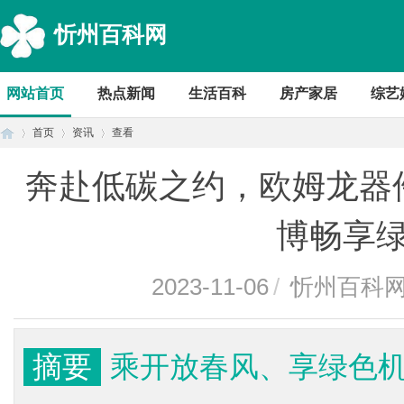
忻州百科网
网站首页
热点新闻
生活百科
房产家居
综艺
首页
资讯
查看
奔赴低碳之约，欧姆龙器
首
›
›
›
博畅享
2023-11-06
/
忻州百科
摘要
乘开放春风、享绿色
页