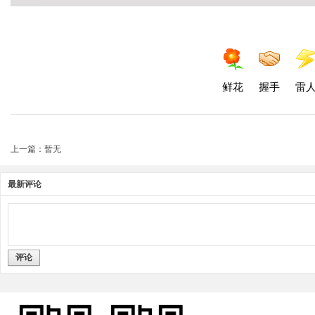
鲜花
握手
雷
上一篇：暂无
最新评论
评论