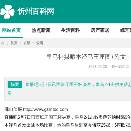
忻州百科网
网站首页
热点新闻
生活百科
房产家居
综艺
首页
资讯
查看
皇马社媒晒本泽马王座图+附文
2023-05-25
/
忻州百科网
首
›
›
›
摘要
直播吧5月7日讯西班牙国王杯决赛，皇马2-1击败奥
皇
佛山侦探
http://www.gzmtdc.com
直播吧5月7日讯西班牙国王杯决赛，皇马2-1击败奥萨苏纳时隔9
本泽马首发出战本场比赛，他的皇马生涯至今斩获25冠：5座欧冠
页